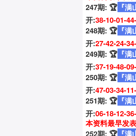
247期: 🏆
『满
开:
38-10-01-4
248期: 🏆
『满
开:
27-42-24-3
249期: 🏆
『满
开:
37-19-48-0
250期: 🏆
『满
开:
47-03-34-1
251期: 🏆
『满
开:
06-18-12-3
本资料最早发表在
252期: 🏆
『满