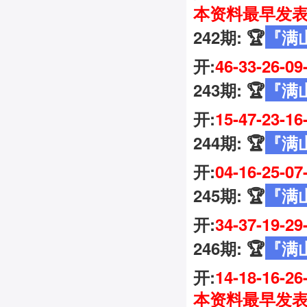
本资料最早发表在
242期: 🏆
『满
开:
46-33-26-0
243期: 🏆
『满
开:
15-47-23-1
244期: 🏆
『满
开:
04-16-25-0
245期: 🏆
『满
开:
34-37-19-2
246期: 🏆
『满
开:
14-18-16-2
本资料最早发表在