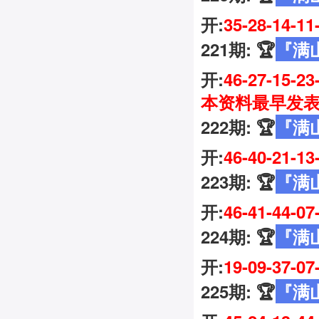
开:
35-28-14-1
221期: 🏆
『满
开:
46-27-15-2
本资料最早发表在
222期: 🏆
『满
开:
46-40-21-1
223期: 🏆
『满
开:
46-41-44-0
224期: 🏆
『满
开:
19-09-37-0
225期: 🏆
『满