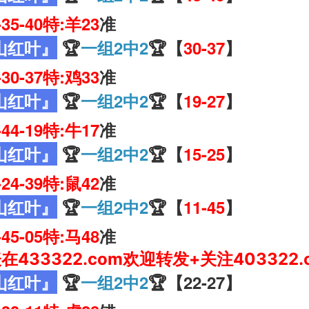
0-35-40特:羊23
准
山红叶』
🏆
一组2中2
🏆【
30-37
】
8-30-37特:鸡33
准
山红叶』
🏆
一组2中2
🏆【
19-27
】
2-44-19特:牛17
准
山红叶』
🏆
一组2中2
🏆【
15-25
】
5-24-39特:鼠42
准
山红叶』
🏆
一组2中2
🏆【
11-45
】
9-45-05特:马48
准
433322.com欢迎转发+关注403322.
山红叶』
🏆
一组2中2
🏆【22-27】